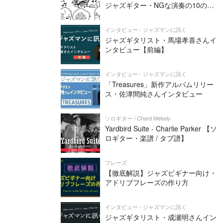
ジャズギター・NGな演奏の10の条
件
インタビュー - ジャズマンに訊く
ジャズギタリスト・馬場孝喜さんイ
ンタビュー【前編】
インタビュー - ジャズマンに訊く
「Treasures」新作アルバムリリー
ス・佐津間純さんインタビュー
ソロギター / Chord Melody
Yardbird Suite - Charlie Parker 【ソ
ロギター・楽譜 / タブ譜】
フレーズ
【徹底解説】ジャズビギナー向け・
アドリブフレーズの作り方
インタビュー - ジャズマンに訊く
ジャズギタリスト・成瀬明さんイン