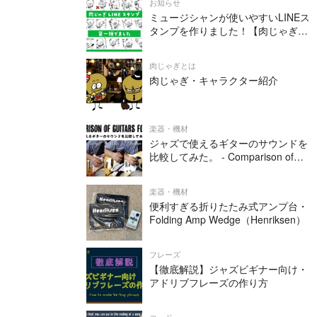
お知らせ
ミュージシャンが使いやすいLINEス
タンプを作りました！【肉じゃぎオ
リジナル】
肉じゃぎとは
肉じゃぎ・キャラクター紹介
楽器・機材
ジャズで使えるギターのサウンドを
比較してみた。 - Comparison of
Guitars for Jazz
楽器・機材
便利すぎる折りたたみ式アンプ台・
Folding Amp Wedge（Henriksen）
フレーズ
【徹底解説】ジャズビギナー向け・
アドリブフレーズの作り方
コード