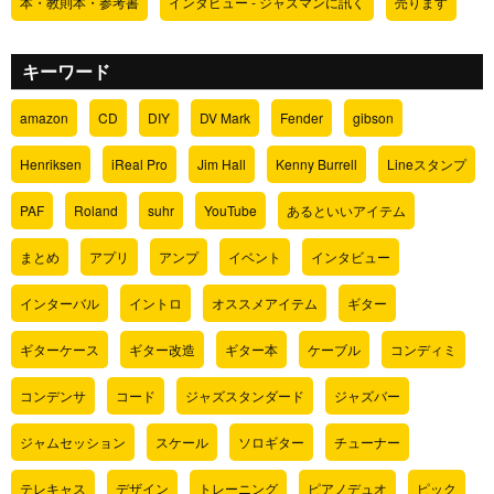
本・教則本・参考書
インタビュー - ジャズマンに訊く
売ります
キーワード
amazon
CD
DIY
DV Mark
Fender
gibson
Henriksen
iReal Pro
Jim Hall
Kenny Burrell
Lineスタンプ
PAF
Roland
suhr
YouTube
あるといいアイテム
まとめ
アプリ
アンプ
イベント
インタビュー
インターバル
イントロ
オススメアイテム
ギター
ギターケース
ギター改造
ギター本
ケーブル
コンディミ
コンデンサ
コード
ジャズスタンダード
ジャズバー
ジャムセッション
スケール
ソロギター
チューナー
テレキャス
デザイン
トレーニング
ピアノデュオ
ピック