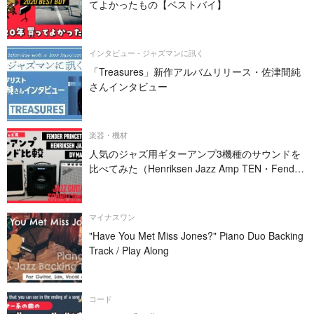
てよかったもの【ベストバイ】
インタビュー - ジャズマンに訊く
「Treasures」新作アルバムリリース・佐津間純
さんインタビュー
楽器・機材
人気のジャズ用ギターアンプ3機種のサウンドを
比べてみた（Henriksen Jazz Amp TEN・Fender
PRINCETON REVERB・DV MARK JAZZ 12）
マイナスワン
"Have You Met Miss Jones?" Piano Duo Backing
Track / Play Along
コード