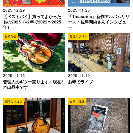
2025.12.29
2025.11.25
【ベストバイ】買ってよかった
「Treasures」新作アルバムリリ
もの2025（+2年で2022〜2025
ース・佐津間純さんインタビュ
年）
ー
お知らせ
管理人ブログ
2025.11.15
2025.11.10
管理人のギター売ります：現在3
お寺でライブ
本出品中です
管理人ブログ
楽器・機材