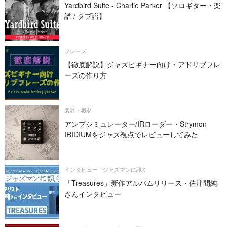
Yardbird Suite - Charlie Parker 【ソロギター・楽
譜 / タブ譜】
フレーズ
【徹底解説】ジャズビギナー向け・アドリブフレ
ーズの作り方
楽器・機材
アンプシミュレーター/IRローダー・Strymon
IRIDIUMをジャズ視点でレビューしてみた
インタビュー - ジャズマンに訊く
「Treasures」新作アルバムリリース・佐津間純
さんインタビュー