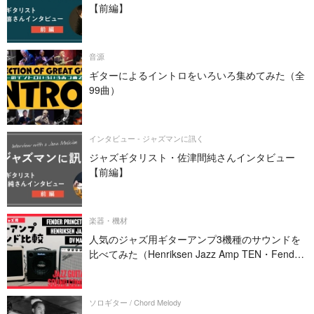
【前編】
音源
ギターによるイントロをいろいろ集めてみた（全
99曲）
インタビュー - ジャズマンに訊く
ジャズギタリスト・佐津間純さんインタビュー
【前編】
楽器・機材
人気のジャズ用ギターアンプ3機種のサウンドを
比べてみた（Henriksen Jazz Amp TEN・Fender
PRINCETON REVERB・DV MARK JAZZ 12）
ソロギター / Chord Melody