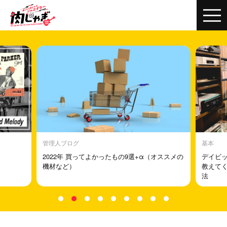
管理人ブログ
基本
2022年 買ってよかったもの9選+α（オススメの
デイビッ
機材など）
教えて
法