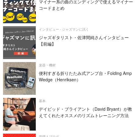
マイナー系の曲のエンディングで使えるマイナー
コードまとめ
インタビュー - ジャズマンに訊く
ジャズギタリスト・佐津間純さんインタビュー
【前編】
楽器・機材
便利すぎる折りたたみ式アンプ台・Folding Amp
Wedge（Henriksen）
基本
デイビッド・ブライアント（David Bryant）が教
えてくれたオススメのリズムトレーニング方法
管理人ブログ