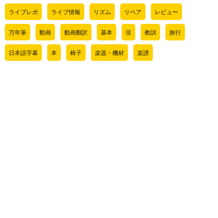
ライブレポ
ライブ情報
リズム
リペア
レビュー
万年筆
動画
動画翻訳
基本
弦
教訓
旅行
日本語字幕
本
椅子
楽器・機材
楽譜
気になるアイテム
管理人ライブ情報
肉じゃぎについて
音程
サイト内検索
検
お問い合わせ