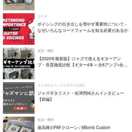
コード
ボイシングの引き出しを増やす重要性について -
なぜいろんなコードフォームを知る必要があるか
楽器・機材
【2020年最新版】ジャズで使えるギターアン
プ・音質徹底比較【ギター4本 × 全8アンプ=全32
パターン】
インタビュー - ジャズマンに訊く
ジャズギタリスト・佐津間純さんインタビュー
【前編】
楽器・機材
最高峰のPAFクローン / 8Bomb Custom