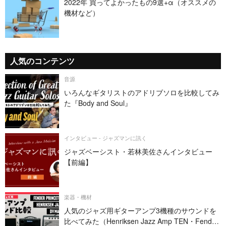
2022年 買ってよかったもの9選+α（オススメの
機材など）
人気のコンテンツ
音源
いろんなギタリストのアドリブソロを比較してみ
た『Body and Soul』
インタビュー - ジャズマンに訊く
ジャズベーシスト・若林美佐さんインタビュー
【前編】
楽器・機材
人気のジャズ用ギターアンプ3機種のサウンドを
比べてみた（Henriksen Jazz Amp TEN・Fender