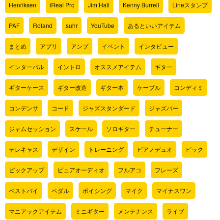
Henriksen
iReal Pro
Jim Hall
Kenny Burrell
Lineスタンプ
PAF
Roland
suhr
YouTube
あるといいアイテム
まとめ
アプリ
アンプ
イベント
インタビュー
インターバル
イントロ
オススメアイテム
ギター
ギターケース
ギター改造
ギター本
ケーブル
コンディミ
コンデンサ
コード
ジャズスタンダード
ジャズバー
ジャムセッション
スケール
ソロギター
チューナー
テレキャス
デザイン
トレーニング
ピアノデュオ
ピック
ピックアップ
ピュアオーディオ
フルアコ
フレーズ
ベストバイ
ペダル
ボイシング
マイク
マイナスワン
マニアックアイテム
ミニギター
メンテナンス
ライブ