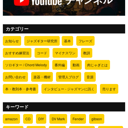
カテゴリー
お知らせ
ジャズギター研究所
基本
フレーズ
おすすめ練習法
コード
マイナスワン
教訓
ソロギター / Chord Melody
番外編
動画
肉じゃぎとは
お問い合わせ
楽器・機材
管理人ブログ
音源
本・教則本・参考書
インタビュー - ジャズマンに訊く
売ります
キーワード
amazon
CD
DIY
DV Mark
Fender
gibson