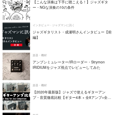
【こんな演奏は下手に聴こえる！】ジャズギタ
ー・NGな演奏の10の条件
インタビュー - ジャズマンに訊く
ジャズギタリスト・成瀬明さんインタビュー【前
編】
楽器・機材
アンプシミュレーター/IRローダー・Strymon
IRIDIUMをジャズ視点でレビューしてみた
楽器・機材
【2020年最新版】ジャズで使えるギターアン
プ・音質徹底比較【ギター4本 × 全8アンプ=全32
パターン】
音源