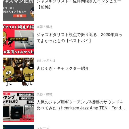
ジャズギタリスト・佐津間純さんインタビュー
【前編】
楽器・機材
ジャズギタリスト視点で振り返る、2020年買っ
てよかったもの【ベストバイ】
肉じゃぎとは
肉じゃぎ・キャラクター紹介
楽器・機材
人気のジャズ用ギターアンプ3機種のサウンドを
比べてみた（Henriksen Jazz Amp TEN・Fender
PRINCETON REVERB・DV MARK JAZZ 12）
フレーズ