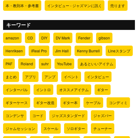
本・教則本・参考書
インタビュー - ジャズマンに訊く
売ります
キーワード
amazon
CD
DIY
DV Mark
Fender
gibson
Henriksen
iReal Pro
Jim Hall
Kenny Burrell
Lineスタンプ
PAF
Roland
suhr
YouTube
あるといいアイテム
まとめ
アプリ
アンプ
イベント
インタビュー
インターバル
イントロ
オススメアイテム
ギター
ギターケース
ギター改造
ギター本
ケーブル
コンディミ
コンデンサ
コード
ジャズスタンダード
ジャズバー
ジャムセッション
スケール
ソロギター
チューナー