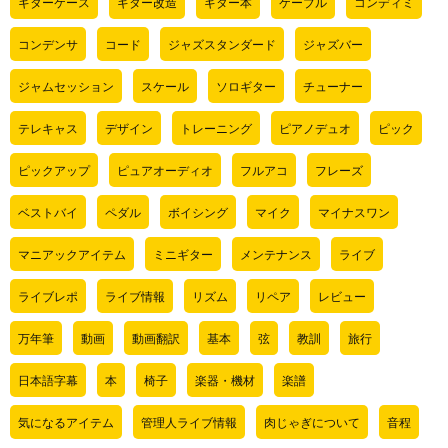
ギターケース
ギター改造
ギター本
ケーブル
コンディミ
コンデンサ
コード
ジャズスタンダード
ジャズバー
ジャムセッション
スケール
ソロギター
チューナー
テレキャス
デザイン
トレーニング
ピアノデュオ
ピック
ピックアップ
ピュアオーディオ
フルアコ
フレーズ
ベストバイ
ペダル
ボイシング
マイク
マイナスワン
マニアックアイテム
ミニギター
メンテナンス
ライブ
ライブレポ
ライブ情報
リズム
リペア
レビュー
万年筆
動画
動画翻訳
基本
弦
教訓
旅行
日本語字幕
本
椅子
楽器・機材
楽譜
気になるアイテム
管理人ライブ情報
肉じゃぎについて
音程