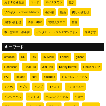
おすすめ練習法
コード
マイナスワン
教訓
ソロギター / Chord Melody
番外編
動画
肉じゃぎとは
お問い合わせ
楽器・機材
管理人ブログ
音源
本・教則本・参考書
インタビュー - ジャズマンに訊く
売ります
キーワード
amazon
CD
DIY
DV Mark
Fender
gibson
Henriksen
iReal Pro
Jim Hall
Kenny Burrell
Lineスタンプ
PAF
Roland
suhr
YouTube
あるといいアイテム
まとめ
アプリ
アンプ
イベント
インタビュー
インターバル
イントロ
オススメアイテム
ギター