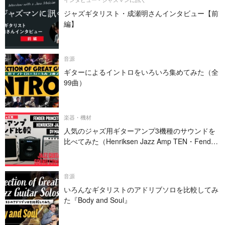
ジャズギタリスト・成瀬明さんインタビュー【前
編】
音源
ギターによるイントロをいろいろ集めてみた（全
99曲）
楽器・機材
人気のジャズ用ギターアンプ3機種のサウンドを
比べてみた（Henriksen Jazz Amp TEN・Fender
PRINCETON REVERB・DV MARK JAZZ 12）
音源
いろんなギタリストのアドリブソロを比較してみ
た『Body and Soul』