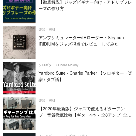
【徹底解説】ジャズビギナー向け・アドリブフレ
ーズの作り方
楽器・機材
アンプシミュレーター/IRローダー・Strymon
IRIDIUMをジャズ視点でレビューしてみた
ソロギター / Chord Melody
Yardbird Suite - Charlie Parker 【ソロギター・楽
譜 / タブ譜】
楽器・機材
【2020年最新版】ジャズで使えるギターアン
プ・音質徹底比較【ギター4本 × 全8アンプ=全32
パターン】
インタビュー - ジャズマンに訊く