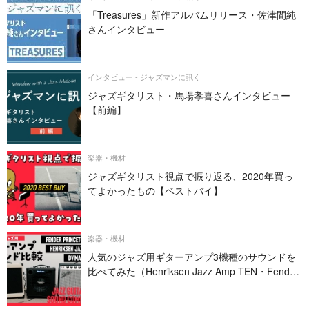
「Treasures」新作アルバムリリース・佐津間純
さんインタビュー
インタビュー - ジャズマンに訊く
ジャズギタリスト・馬場孝喜さんインタビュー
【前編】
楽器・機材
ジャズギタリスト視点で振り返る、2020年買っ
てよかったもの【ベストバイ】
楽器・機材
人気のジャズ用ギターアンプ3機種のサウンドを
比べてみた（Henriksen Jazz Amp TEN・Fender
PRINCETON REVERB・DV MARK JAZZ 12）