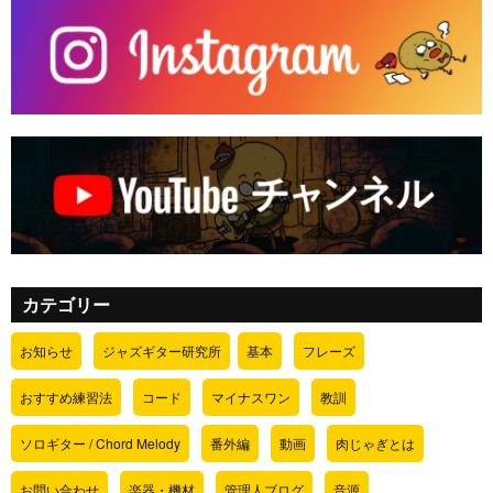
カテゴリー
お知らせ
ジャズギター研究所
基本
フレーズ
おすすめ練習法
コード
マイナスワン
教訓
ソロギター / Chord Melody
番外編
動画
肉じゃぎとは
お問い合わせ
楽器・機材
管理人ブログ
音源