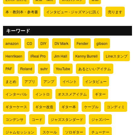
本・教則本・参考書
インタビュー - ジャズマンに訊く
売ります
キーワード
amazon
CD
DIY
DV Mark
Fender
gibson
Henriksen
iReal Pro
Jim Hall
Kenny Burrell
Lineスタンプ
PAF
Roland
suhr
YouTube
あるといいアイテム
まとめ
アプリ
アンプ
イベント
インタビュー
インターバル
イントロ
オススメアイテム
ギター
ギターケース
ギター改造
ギター本
ケーブル
コンディミ
コンデンサ
コード
ジャズスタンダード
ジャズバー
ジャムセッション
スケール
ソロギター
チューナー