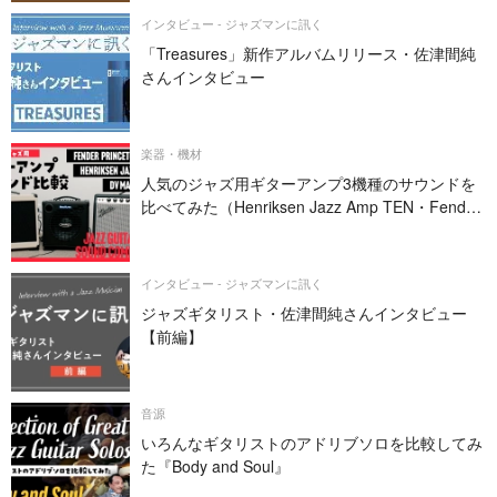
インタビュー - ジャズマンに訊く
「Treasures」新作アルバムリリース・佐津間純
さんインタビュー
楽器・機材
人気のジャズ用ギターアンプ3機種のサウンドを
比べてみた（Henriksen Jazz Amp TEN・Fender
PRINCETON REVERB・DV MARK JAZZ 12）
インタビュー - ジャズマンに訊く
ジャズギタリスト・佐津間純さんインタビュー
【前編】
音源
いろんなギタリストのアドリブソロを比較してみ
た『Body and Soul』