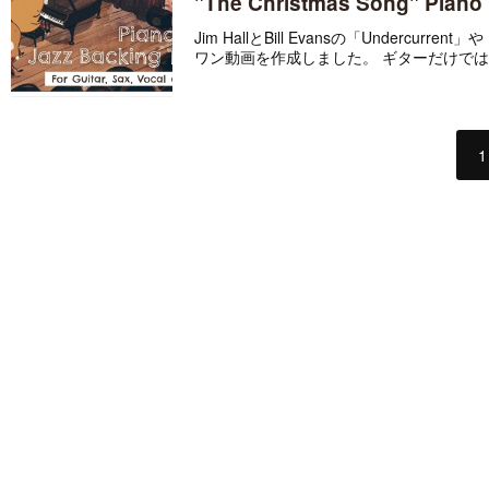
"The Christmas Song" Piano 
Jim HallとBill Evansの「Underc
ワン動画を作成しました。 ギターだけではな
1