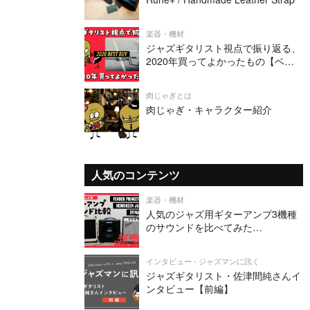
楽器・機材
ジャズギタリスト視点で振り返る、
2020年買ってよかったもの【ベス
トバイ】
肉じゃぎとは
肉じゃぎ・キャラクター紹介
人気のコンテンツ
楽器・機材
人気のジャズ用ギターアンプ3機種
のサウンドを比べてみた
（Henriksen Jazz Amp TEN・
Fender PRINCETON REVERB・DV
インタビュー - ジャズマンに訊く
MARK JAZZ 12）
ジャズギタリスト・佐津間純さんイ
ンタビュー【前編】