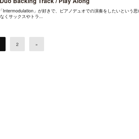
Duo Backing Track / Play Along
urrent」や「Intermodulation」が好きで、ピアノデュオでの演奏をしたいと
くサックスやトラ...
2
»