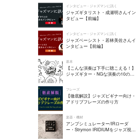
インタビュー - ジャズマンに訊く
ジャズギタリスト・成瀬明さんイン
タビュー【前編】
インタビュー - ジャズマンに訊く
ジャズベーシスト・若林美佐さんイ
ンタビュー【前編】
基本
【こんな演奏は下手に聴こえる！】
ジャズギター・NGな演奏の10の条
件
フレーズ
【徹底解説】ジャズビギナー向け・
アドリブフレーズの作り方
楽器・機材
アンプシミュレーター/IRローダ
ー・Strymon IRIDIUMをジャズ視点
でレビューしてみた