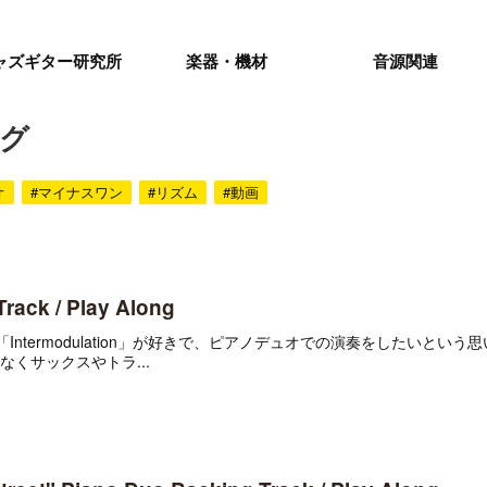
ャズギター研究所
楽器・機材
音源関連
ング
オ
#マイナスワン
#リズム
#動画
rack / Play Along
urrent」や「Intermodulation」が好きで、ピアノデュオでの演奏をしたいと
くサックスやトラ...