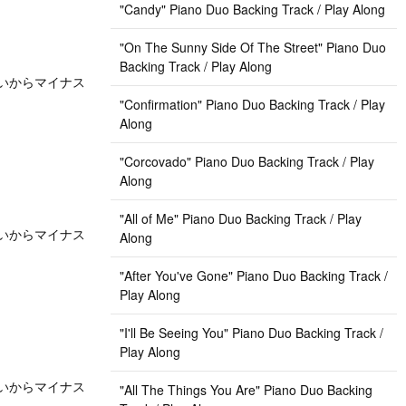
"Candy" Piano Duo Backing Track / Play Along
"On The Sunny Side Of The Street" Piano Duo
Backing Track / Play Along
いう思いからマイナス
"Confirmation" Piano Duo Backing Track / Play
Along
"Corcovado" Piano Duo Backing Track / Play
Along
"All of Me" Piano Duo Backing Track / Play
いう思いからマイナス
Along
"After You've Gone" Piano Duo Backing Track /
Play Along
"I'll Be Seeing You" Piano Duo Backing Track /
Play Along
いう思いからマイナス
"All The Things You Are" Piano Duo Backing