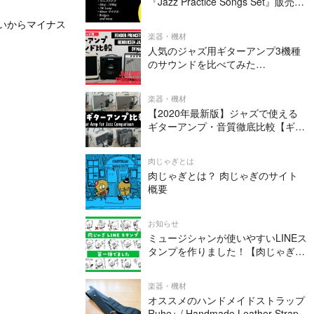
『Jazz Practice Songs Set』販売中
です
いう思いからマイナス
楽器・機材
人気のジャズ用ギターアンプ3機種
のサウンドを比べてみた
（Henriksen Jazz Amp TEN・
Fender PRINCETON REVERB・DV
楽器・機材
MARK JAZZ 12）
【2020年最新版】ジャズで使える
ギターアンプ・音質徹底比較【ギタ
ー4本 × 全8アンプ=全32パターン】
肉じゃぎとは
肉じゃぎとは？ 肉じゃぎのサイト
概要
お知らせ
ミュージシャンが使いやすいLINEス
タンプを作りました！【肉じゃぎオ
リジナル】
楽器・機材
オススメのハンドメイドストラップ
Ruhe+ / Handmade Leather Strap