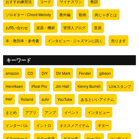
おすすめ練習法
コード
マイナスワン
教訓
ソロギター / Chord Melody
番外編
動画
肉じゃぎとは
お問い合わせ
楽器・機材
管理人ブログ
音源
本・教則本・参考書
インタビュー - ジャズマンに訊く
売ります
キーワード
amazon
CD
DIY
DV Mark
Fender
gibson
Henriksen
iReal Pro
Jim Hall
Kenny Burrell
Lineスタンプ
PAF
Roland
suhr
YouTube
あるといいアイテム
まとめ
アプリ
アンプ
イベント
インタビュー
インターバル
イントロ
オススメアイテム
ギター
ギターケース
ギター改造
ギター本
ケーブル
コンディミ