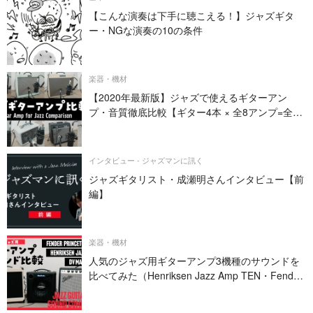
【こんな演奏は下手に聴こえる！】ジャズギタ
ー・NGな演奏の10の条件
楽器・機材
【2020年最新版】ジャズで使えるギターアン
プ・音質徹底比較【ギター4本 × 全8アンプ=全32
パターン】
インタビュー - ジャズマンに訊く
ジャズギタリスト・成瀬明さんインタビュー【前
編】
楽器・機材
人気のジャズ用ギターアンプ3機種のサウンドを
比べてみた（Henriksen Jazz Amp TEN・Fender
PRINCETON REVERB・DV MARK JAZZ 12）