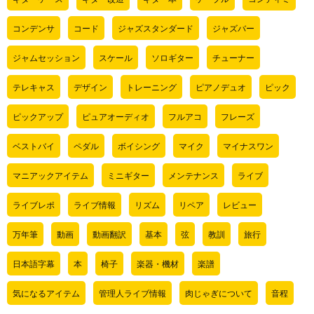
コンデンサ
コード
ジャズスタンダード
ジャズバー
ジャムセッション
スケール
ソロギター
チューナー
テレキャス
デザイン
トレーニング
ピアノデュオ
ピック
ピックアップ
ピュアオーディオ
フルアコ
フレーズ
ベストバイ
ペダル
ボイシング
マイク
マイナスワン
マニアックアイテム
ミニギター
メンテナンス
ライブ
ライブレポ
ライブ情報
リズム
リペア
レビュー
万年筆
動画
動画翻訳
基本
弦
教訓
旅行
日本語字幕
本
椅子
楽器・機材
楽譜
気になるアイテム
管理人ライブ情報
肉じゃぎについて
音程