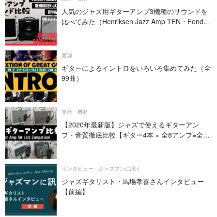
人気のジャズ用ギターアンプ3機種のサウンドを
比べてみた（Henriksen Jazz Amp TEN・Fender
PRINCETON REVERB・DV MARK JAZZ 12）
音源
ギターによるイントロをいろいろ集めてみた（全
99曲）
楽器・機材
【2020年最新版】ジャズで使えるギターアン
プ・音質徹底比較【ギター4本 × 全8アンプ=全32
パターン】
インタビュー - ジャズマンに訊く
ジャズギタリスト・馬場孝喜さんインタビュー
【前編】