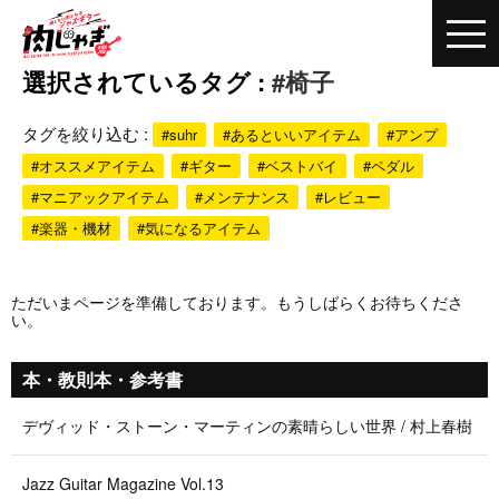
選択されているタグ :
#椅子
タグを絞り込む :
#suhr
#あるといいアイテム
#アンプ
#オススメアイテム
#ギター
#ベストバイ
#ペダル
#マニアックアイテム
#メンテナンス
#レビュー
#楽器・機材
#気になるアイテム
ただいまページを準備しております。もうしばらくお待ちくださ
い。
本・教則本・参考書
デヴィッド・ストーン・マーティンの素晴らしい世界 / 村上春樹
Jazz Guitar Magazine Vol.13