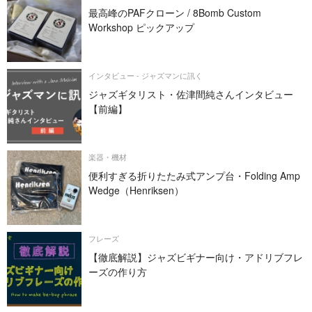
最高峰のPAFクローン / 8Bomb Custom
Workshop ピックアップ
インタビュー - ジャズマンに訊く
ジャズギタリスト・佐津間純さんインタビュー
【前編】
楽器・機材
便利すぎる折りたたみ式アンプ台・Folding Amp
Wedge（Henriksen）
フレーズ
【徹底解説】ジャズビギナー向け・アドリブフレ
ーズの作り方