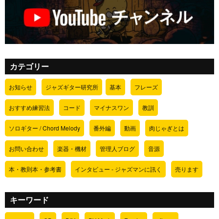
カテゴリー
お知らせ
ジャズギター研究所
基本
フレーズ
おすすめ練習法
コード
マイナスワン
教訓
ソロギター / Chord Melody
番外編
動画
肉じゃぎとは
お問い合わせ
楽器・機材
管理人ブログ
音源
本・教則本・参考書
インタビュー - ジャズマンに訊く
売ります
キーワード