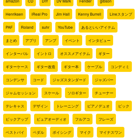
amazon
CD
DIY
DV Mark
Fender
gibson
Henriksen
iReal Pro
Jim Hall
Kenny Burrell
Lineスタンプ
PAF
Roland
suhr
YouTube
あるといいアイテム
まとめ
アプリ
アンプ
イベント
インタビュー
インターバル
イントロ
オススメアイテム
ギター
ギターケース
ギター改造
ギター本
ケーブル
コンディミ
コンデンサ
コード
ジャズスタンダード
ジャズバー
ジャムセッション
スケール
ソロギター
チューナー
テレキャス
デザイン
トレーニング
ピアノデュオ
ピック
ピックアップ
ピュアオーディオ
フルアコ
フレーズ
ベストバイ
ペダル
ボイシング
マイク
マイナスワン