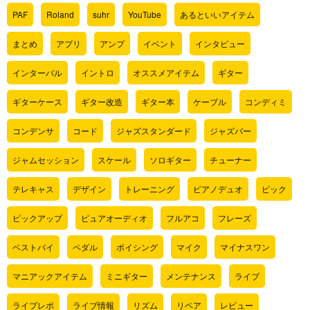
PAF
Roland
suhr
YouTube
あるといいアイテム
まとめ
アプリ
アンプ
イベント
インタビュー
インターバル
イントロ
オススメアイテム
ギター
ギターケース
ギター改造
ギター本
ケーブル
コンディミ
コンデンサ
コード
ジャズスタンダード
ジャズバー
ジャムセッション
スケール
ソロギター
チューナー
テレキャス
デザイン
トレーニング
ピアノデュオ
ピック
ピックアップ
ピュアオーディオ
フルアコ
フレーズ
ベストバイ
ペダル
ボイシング
マイク
マイナスワン
マニアックアイテム
ミニギター
メンテナンス
ライブ
ライブレポ
ライブ情報
リズム
リペア
レビュー