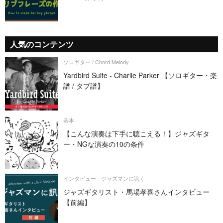
人気のコンテンツ
ソロギター / Chord Melody
Yardbird Suite - Charlie Parker 【ソロギター・楽
譜 / タブ譜】
基本
【こんな演奏は下手に聴こえる！】ジャズギタ
ー・NGな演奏の10の条件
インタビュー - ジャズマンに訊く
ジャズギタリスト・馬場孝喜さんインタビュー
【前編】