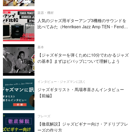
楽器・機材
人気のジャズ用ギターアンプ3機種のサウンドを
比べてみた（Henriksen Jazz Amp TEN・Fender
PRINCETON REVERB・DV MARK JAZZ 12）
基本
【ジャズギターを弾くために10分でわかるジャズ
の基本】まずはビバップについて理解しよう
インタビュー - ジャズマンに訊く
ジャズギタリスト・馬場孝喜さんインタビュー
【前編】
フレーズ
【徹底解説】ジャズビギナー向け・アドリブフレ
ーズの作り方