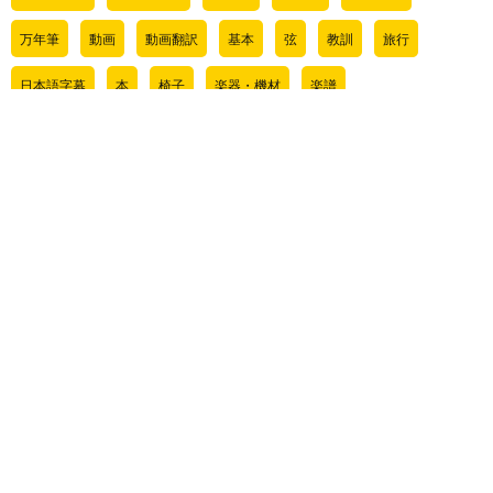
万年筆
動画
動画翻訳
基本
弦
教訓
旅行
日本語字幕
本
椅子
楽器・機材
楽譜
気になるアイテム
管理人ライブ情報
肉じゃぎについて
音程
サイト内検索
検
お問い合わせ