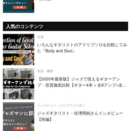
人気のコンテンツ
音源
いろんなギタリストのアドリブソロを比較してみ
た『Body and Soul』
楽器・機材
【2020年最新版】ジャズで使えるギターアン
プ・音質徹底比較【ギター4本 × 全8アンプ=全32
パターン】
インタビュー - ジャズマンに訊く
ジャズギタリスト・佐津間純さんインタビュー
【前編】