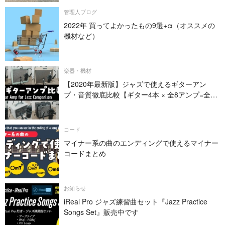
管理人ブログ
2022年 買ってよかったもの9選+α（オススメの
機材など）
楽器・機材
【2020年最新版】ジャズで使えるギターアン
プ・音質徹底比較【ギター4本 × 全8アンプ=全32
パターン】
コード
マイナー系の曲のエンディングで使えるマイナー
コードまとめ
お知らせ
iReal Pro ジャズ練習曲セット『Jazz Practice
Songs Set』販売中です