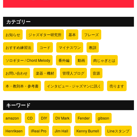
カテゴリー
お知らせ
ジャズギター研究所
基本
フレーズ
おすすめ練習法
コード
マイナスワン
教訓
ソロギター / Chord Melody
番外編
動画
肉じゃぎとは
お問い合わせ
楽器・機材
管理人ブログ
音源
本・教則本・参考書
インタビュー - ジャズマンに訊く
売ります
キーワード
amazon
CD
DIY
DV Mark
Fender
gibson
Henriksen
iReal Pro
Jim Hall
Kenny Burrell
Lineスタンプ