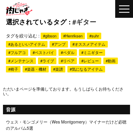
選択されているタグ :
#ギター
タグを絞り込む :
#gibson
#Henriksen
#suhr
#あるといいアイテム
#アンプ
#オススメアイテム
#フルアコ
#ベストバイ
#ペダル
#ミニギター
#メンテナンス
#ライブ
#リペア
#レビュー
#動画
#椅子
#楽器・機材
#楽譜
#気になるアイテム
ただいまページを準備しております。もうしばらくお待ちくださ
い。
音源
ウェス・モンゴメリー（Wes Montgomery）マイナーだけど必聴
のアルバム5選