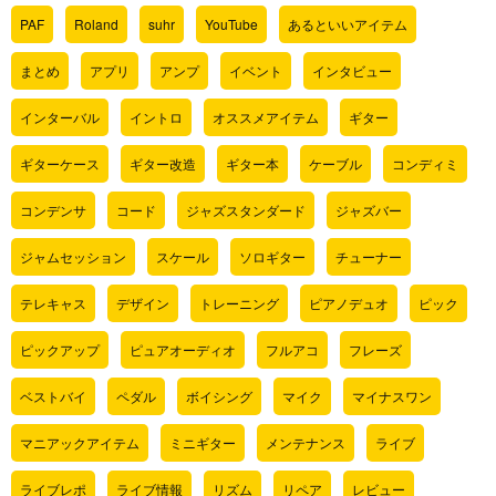
PAF
Roland
suhr
YouTube
あるといいアイテム
まとめ
アプリ
アンプ
イベント
インタビュー
インターバル
イントロ
オススメアイテム
ギター
ギターケース
ギター改造
ギター本
ケーブル
コンディミ
コンデンサ
コード
ジャズスタンダード
ジャズバー
ジャムセッション
スケール
ソロギター
チューナー
テレキャス
デザイン
トレーニング
ピアノデュオ
ピック
ピックアップ
ピュアオーディオ
フルアコ
フレーズ
ベストバイ
ペダル
ボイシング
マイク
マイナスワン
マニアックアイテム
ミニギター
メンテナンス
ライブ
ライブレポ
ライブ情報
リズム
リペア
レビュー