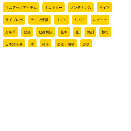
マニアックアイテム
ミニギター
メンテナンス
ライブ
ライブレポ
ライブ情報
リズム
リペア
レビュー
万年筆
動画
動画翻訳
基本
弦
教訓
旅行
日本語字幕
本
椅子
楽器・機材
楽譜
気になるアイテム
管理人ライブ情報
肉じゃぎについて
音程
サイト内検索
検