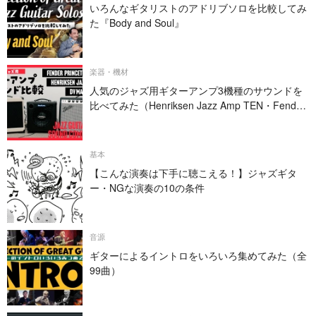
いろんなギタリストのアドリブソロを比較してみ
た『Body and Soul』
楽器・機材
人気のジャズ用ギターアンプ3機種のサウンドを
比べてみた（Henriksen Jazz Amp TEN・Fender
PRINCETON REVERB・DV MARK JAZZ 12）
基本
【こんな演奏は下手に聴こえる！】ジャズギタ
ー・NGな演奏の10の条件
音源
ギターによるイントロをいろいろ集めてみた（全
99曲）