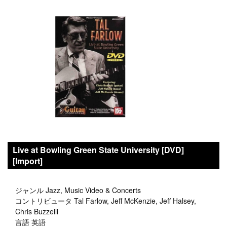
Live at Bowling Green State University [DVD]
[Import]
ジャンル Jazz, Music Video & Concerts
コントリビュータ Tal Farlow, Jeff McKenzie, Jeff Halsey,
Chris Buzzelli
言語 英語