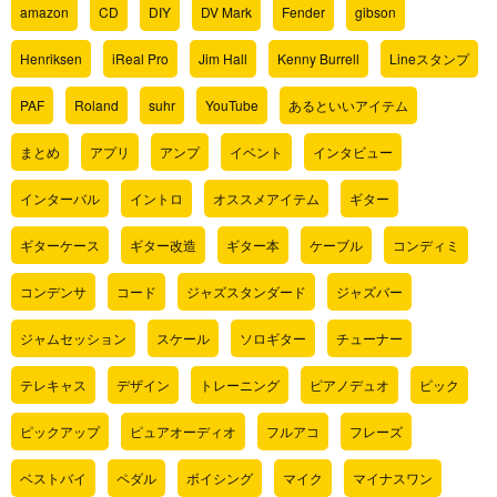
amazon
CD
DIY
DV Mark
Fender
gibson
Henriksen
iReal Pro
Jim Hall
Kenny Burrell
Lineスタンプ
PAF
Roland
suhr
YouTube
あるといいアイテム
まとめ
アプリ
アンプ
イベント
インタビュー
インターバル
イントロ
オススメアイテム
ギター
ギターケース
ギター改造
ギター本
ケーブル
コンディミ
コンデンサ
コード
ジャズスタンダード
ジャズバー
ジャムセッション
スケール
ソロギター
チューナー
テレキャス
デザイン
トレーニング
ピアノデュオ
ピック
ピックアップ
ピュアオーディオ
フルアコ
フレーズ
ベストバイ
ペダル
ボイシング
マイク
マイナスワン