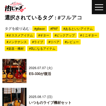
選択されているタグ :
#フルアコ
タグを絞り込む :
#gibson
#PAF
#あるといいアイテム
#オススメアイテム
#ギター
#ピックアップ
#ミニギター
#メンテナンス
#ライブ
#リペア
#レビュー
#楽器・機材
#気になるアイテム
2026.07.07 (火)
ES-330が復活
2025.08.17 (日)
いつものライブ機材セット