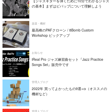
【ジャズギターを弾くために10分でわかるジャズ
の基本】まずはビバップについて理解しよう
楽器・機材
最高峰のPAFクローン / 8Bomb Custom
Workshop ピックアップ
お知らせ
iReal Pro ジャズ練習曲セット『Jazz Practice
Songs Set』販売中です
管理人ブログ
2022年 買ってよかったもの9選+α（オススメの
機材など）
管理人ブログ