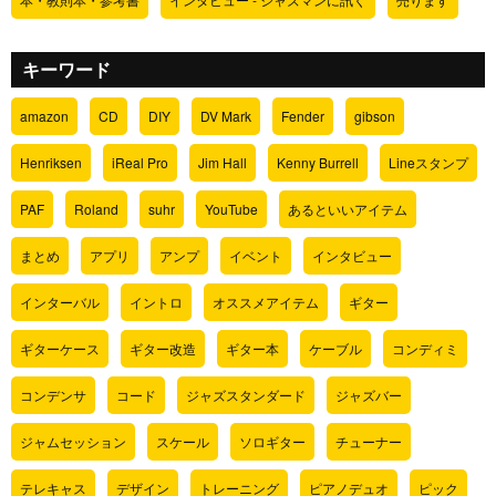
キーワード
amazon
CD
DIY
DV Mark
Fender
gibson
Henriksen
iReal Pro
Jim Hall
Kenny Burrell
Lineスタンプ
PAF
Roland
suhr
YouTube
あるといいアイテム
まとめ
アプリ
アンプ
イベント
インタビュー
インターバル
イントロ
オススメアイテム
ギター
ギターケース
ギター改造
ギター本
ケーブル
コンディミ
コンデンサ
コード
ジャズスタンダード
ジャズバー
ジャムセッション
スケール
ソロギター
チューナー
テレキャス
デザイン
トレーニング
ピアノデュオ
ピック