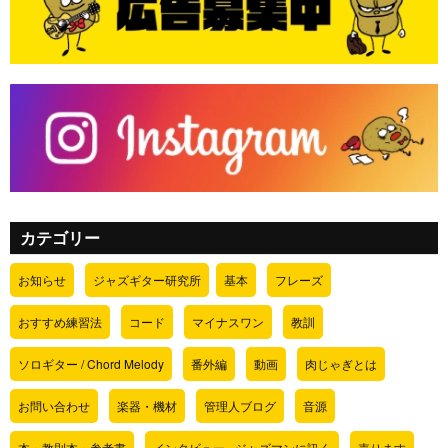
カテゴリー
お知らせ
ジャズギター研究所
基本
フレーズ
おすすめ練習法
コード
マイナスワン
教訓
ソロギター / Chord Melody
番外編
動画
肉じゃぎとは
お問い合わせ
楽器・機材
管理人ブログ
音源
本・教則本・参考書
インタビュー - ジャズマンに訊く
売ります