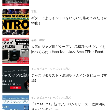
音源
ギターによるイントロをいろいろ集めてみた（全
99曲）
楽器・機材
人気のジャズ用ギターアンプ3機種のサウンドを
比べてみた（Henriksen Jazz Amp TEN・Fender
PRINCETON REVERB・DV MARK JAZZ 12）
インタビュー - ジャズマンに訊く
ジャズギタリスト・成瀬明さんインタビュー【前
編】
インタビュー - ジャズマンに訊く
「Treasures」新作アルバムリリース・佐津間純
さんインタビュー