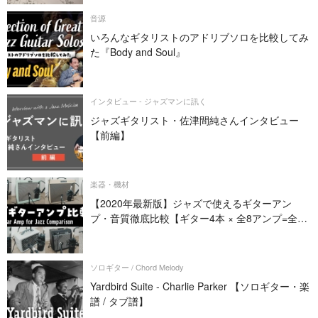
音源
いろんなギタリストのアドリブソロを比較してみ
た『Body and Soul』
インタビュー - ジャズマンに訊く
ジャズギタリスト・佐津間純さんインタビュー
【前編】
楽器・機材
【2020年最新版】ジャズで使えるギターアン
プ・音質徹底比較【ギター4本 × 全8アンプ=全32
パターン】
ソロギター / Chord Melody
Yardbird Suite - Charlie Parker 【ソロギター・楽
譜 / タブ譜】