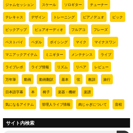
ジャムセッション
スケール
ソロギター
チューナー
テレキャス
デザイン
トレーニング
ピアノデュオ
ピック
ピックアップ
ピュアオーディオ
フルアコ
フレーズ
ベストバイ
ペダル
ボイシング
マイク
マイナスワン
マニアックアイテム
ミニギター
メンテナンス
ライブ
ライブレポ
ライブ情報
リズム
リペア
レビュー
万年筆
動画
動画翻訳
基本
弦
教訓
旅行
日本語字幕
本
椅子
楽器・機材
楽譜
気になるアイテム
管理人ライブ情報
肉じゃぎについて
音程
サイト内検索