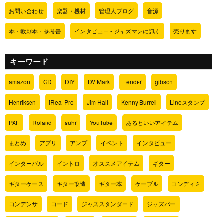
お問い合わせ
楽器・機材
管理人ブログ
音源
本・教則本・参考書
インタビュー - ジャズマンに訊く
売ります
キーワード
amazon
CD
DIY
DV Mark
Fender
gibson
Henriksen
iReal Pro
Jim Hall
Kenny Burrell
Lineスタンプ
PAF
Roland
suhr
YouTube
あるといいアイテム
まとめ
アプリ
アンプ
イベント
インタビュー
インターバル
イントロ
オススメアイテム
ギター
ギターケース
ギター改造
ギター本
ケーブル
コンディミ
コンデンサ
コード
ジャズスタンダード
ジャズバー