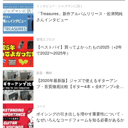
インタビュー - ジャズマンに訊く
「Treasures」新作アルバムリリース・佐津間純
さんインタビュー
管理人ブログ
【ベストバイ】買ってよかったもの2025（+2年
で2022〜2025年）
楽器・機材
【2020年最新版】ジャズで使えるギターアン
プ・音質徹底比較【ギター4本 × 全8アンプ=全32
パターン】
コード
ボイシングの引き出しを増やす重要性について -
なぜいろんなコードフォームを知る必要があるか