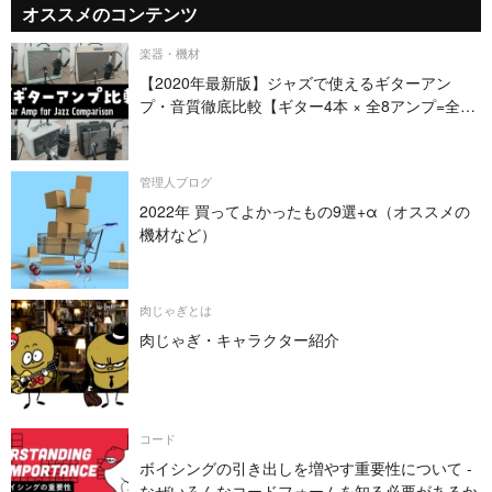
オススメのコンテンツ
楽器・機材
【2020年最新版】ジャズで使えるギターアン
プ・音質徹底比較【ギター4本 × 全8アンプ=全32
パターン】
管理人ブログ
2022年 買ってよかったもの9選+α（オススメの
機材など）
肉じゃぎとは
肉じゃぎ・キャラクター紹介
コード
ボイシングの引き出しを増やす重要性について -
なぜいろんなコードフォームを知る必要があるか