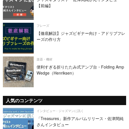
【前編】
フレーズ
【徹底解説】ジャズビギナー向け・アドリブフレ
ーズの作り方
楽器・機材
便利すぎる折りたたみ式アンプ台・Folding Amp
Wedge（Henriksen）
人気のコンテンツ
インタビュー - ジャズマンに訊く
「Treasures」新作アルバムリリース・佐津間純
さんインタビュー