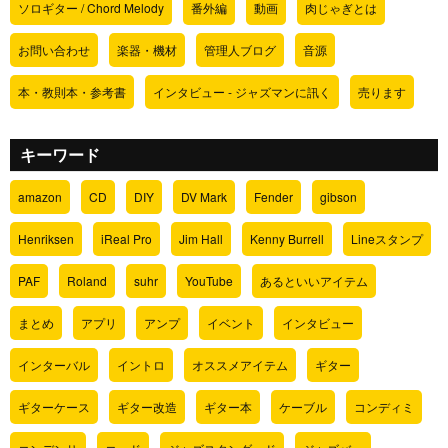
ソロギター / Chord Melody
番外編
動画
肉じゃぎとは
お問い合わせ
楽器・機材
管理人ブログ
音源
本・教則本・参考書
インタビュー - ジャズマンに訊く
売ります
キーワード
amazon
CD
DIY
DV Mark
Fender
gibson
Henriksen
iReal Pro
Jim Hall
Kenny Burrell
Lineスタンプ
PAF
Roland
suhr
YouTube
あるといいアイテム
まとめ
アプリ
アンプ
イベント
インタビュー
インターバル
イントロ
オススメアイテム
ギター
ギターケース
ギター改造
ギター本
ケーブル
コンディミ