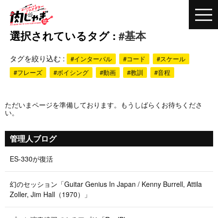
選択されているタグ :
#基本
タグを絞り込む :
#インターバル
#コード
#スケール
#フレーズ
#ボイシング
#動画
#教訓
#音程
ただいまページを準備しております。もうしばらくお待ちくださ
い。
管理人ブログ
ES-330が復活
幻のセッション「Guitar Genius In Japan / Kenny Burrell, Attila
Zoller, Jim Hall（1970）」