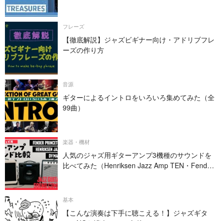
フレーズ
【徹底解説】ジャズビギナー向け・アドリブフレ
ーズの作り方
音源
ギターによるイントロをいろいろ集めてみた（全
99曲）
楽器・機材
人気のジャズ用ギターアンプ3機種のサウンドを
比べてみた（Henriksen Jazz Amp TEN・Fender
PRINCETON REVERB・DV MARK JAZZ 12）
基本
【こんな演奏は下手に聴こえる！】ジャズギタ