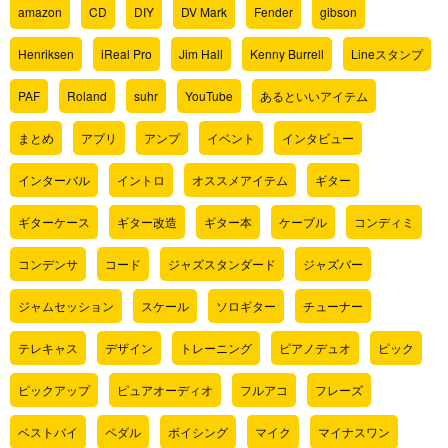
amazon
CD
DIY
DV Mark
Fender
gibson
Henriksen
iReal Pro
Jim Hall
Kenny Burrell
Lineスタンプ
PAF
Roland
suhr
YouTube
あるといいアイテム
まとめ
アプリ
アンプ
イベント
インタビュー
インターバル
イントロ
オススメアイテム
ギター
ギターケース
ギター改造
ギター本
ケーブル
コンディミ
コンデンサ
コード
ジャズスタンダード
ジャズバー
ジャムセッション
スケール
ソロギター
チューナー
テレキャス
デザイン
トレーニング
ピアノデュオ
ピック
ピックアップ
ピュアオーディオ
フルアコ
フレーズ
ベストバイ
ペダル
ボイシング
マイク
マイナスワン