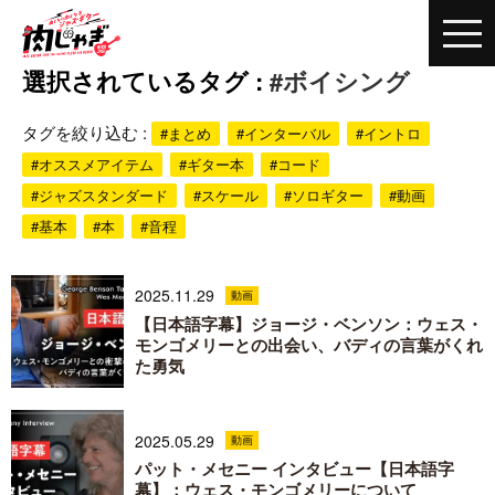
選択されているタグ :
#ボイシング
タグを絞り込む :
#まとめ
#インターバル
#イントロ
#オススメアイテム
#ギター本
#コード
#ジャズスタンダード
#スケール
#ソロギター
#動画
#基本
#本
#音程
2025.11.29
動画
【日本語字幕】ジョージ・ベンソン：ウェス・
モンゴメリーとの出会い、バディの言葉がくれ
た勇気
2025.05.29
動画
パット・メセニー インタビュー【日本語字
幕】：ウェス・モンゴメリーについて