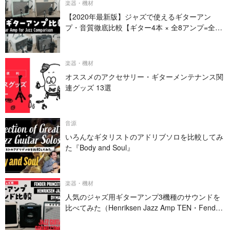
楽器・機材
【2020年最新版】ジャズで使えるギターアン
プ・音質徹底比較【ギター4本 × 全8アンプ=全32
パターン】
楽器・機材
オススメのアクセサリー・ギターメンテナンス関
連グッズ 13選
音源
いろんなギタリストのアドリブソロを比較してみ
た『Body and Soul』
楽器・機材
人気のジャズ用ギターアンプ3機種のサウンドを
比べてみた（Henriksen Jazz Amp TEN・Fender
PRINCETON REVERB・DV MARK JAZZ 12）