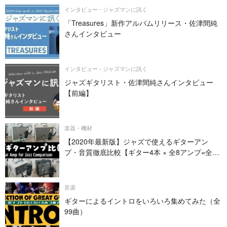
インタビュー - ジャズマンに訊く
「Treasures」新作アルバムリリース・佐津間純
さんインタビュー
インタビュー - ジャズマンに訊く
ジャズギタリスト・佐津間純さんインタビュー
【前編】
楽器・機材
【2020年最新版】ジャズで使えるギターアン
プ・音質徹底比較【ギター4本 × 全8アンプ=全32
パターン】
音源
ギターによるイントロをいろいろ集めてみた（全
99曲）