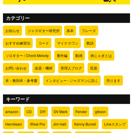
カテゴリー
お知らせ
ジャズギター研究所
基本
フレーズ
おすすめ練習法
コード
マイナスワン
教訓
ソロギター / Chord Melody
番外編
動画
肉じゃぎとは
お問い合わせ
楽器・機材
管理人ブログ
音源
本・教則本・参考書
インタビュー - ジャズマンに訊く
売ります
キーワード
amazon
CD
DIY
DV Mark
Fender
gibson
Henriksen
iReal Pro
Jim Hall
Kenny Burrell
Lineスタンプ