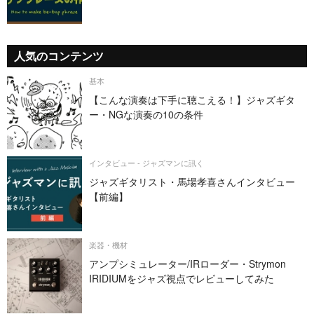
人気のコンテンツ
基本
【こんな演奏は下手に聴こえる！】ジャズギタ
ー・NGな演奏の10の条件
インタビュー - ジャズマンに訊く
ジャズギタリスト・馬場孝喜さんインタビュー
【前編】
楽器・機材
アンプシミュレーター/IRローダー・Strymon
IRIDIUMをジャズ視点でレビューしてみた