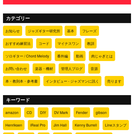
カテゴリー
お知らせ
ジャズギター研究所
基本
フレーズ
おすすめ練習法
コード
マイナスワン
教訓
ソロギター / Chord Melody
番外編
動画
肉じゃぎとは
お問い合わせ
楽器・機材
管理人ブログ
音源
本・教則本・参考書
インタビュー - ジャズマンに訊く
売ります
キーワード
amazon
CD
DIY
DV Mark
Fender
gibson
Henriksen
iReal Pro
Jim Hall
Kenny Burrell
Lineスタンプ