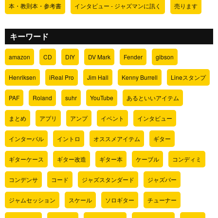
本・教則本・参考書
インタビュー - ジャズマンに訊く
売ります
キーワード
amazon
CD
DIY
DV Mark
Fender
gibson
Henriksen
iReal Pro
Jim Hall
Kenny Burrell
Lineスタンプ
PAF
Roland
suhr
YouTube
あるといいアイテム
まとめ
アプリ
アンプ
イベント
インタビュー
インターバル
イントロ
オススメアイテム
ギター
ギターケース
ギター改造
ギター本
ケーブル
コンディミ
コンデンサ
コード
ジャズスタンダード
ジャズバー
ジャムセッション
スケール
ソロギター
チューナー