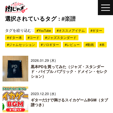
選択されているタグ :
#楽譜
タグを絞り込む :
#YouTube
#オススメアイテム
#ギター
#ギター本
#コード
#ジャズスタンダード
#ジャムセッション
#ソロギター
#レビュー
#動画
#本
2026.01.29 (木)
黒本PDを買ってみた（ジャズ・スタンダー
ド・バイブル パブリック・ドメイン・セレク
ション）
2023.12.20 (水)
ギターだけで弾けるスイカゲームBGM（タブ
譜つき）