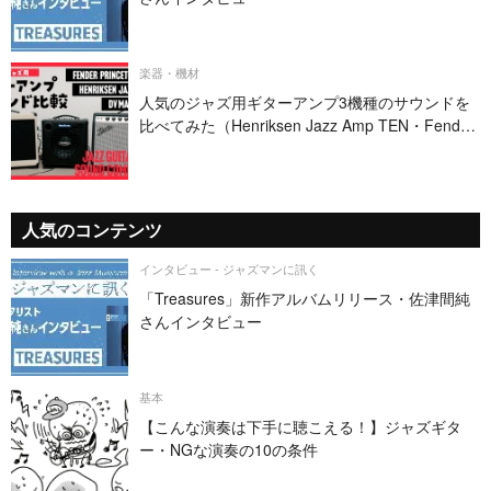
楽器・機材
人気のジャズ用ギターアンプ3機種のサウンドを
比べてみた（Henriksen Jazz Amp TEN・Fender
PRINCETON REVERB・DV MARK JAZZ 12）
人気のコンテンツ
インタビュー - ジャズマンに訊く
「Treasures」新作アルバムリリース・佐津間純
さんインタビュー
基本
【こんな演奏は下手に聴こえる！】ジャズギタ
ー・NGな演奏の10の条件