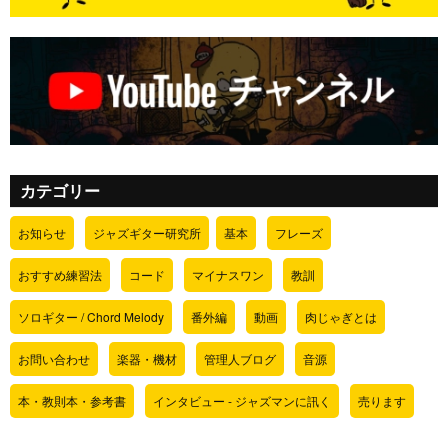
カテゴリー
お知らせ
ジャズギター研究所
基本
フレーズ
おすすめ練習法
コード
マイナスワン
教訓
ソロギター / Chord Melody
番外編
動画
肉じゃぎとは
お問い合わせ
楽器・機材
管理人ブログ
音源
本・教則本・参考書
インタビュー - ジャズマンに訊く
売ります