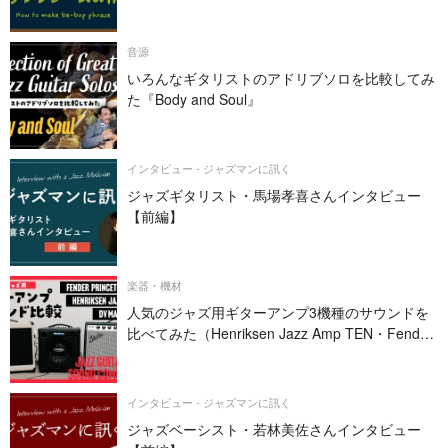
音源
いろんなギタリストのアドリブソロを比較してみ
た『Body and Soul』
インタビュー - ジャズマンに訊く
ジャズギタリスト・馬場孝喜さんインタビュー
【前編】
楽器・機材
人気のジャズ用ギターアンプ3機種のサウンドを
比べてみた（Henriksen Jazz Amp TEN・Fender
PRINCETON REVERB・DV MARK JAZZ 12）
インタビュー - ジャズマンに訊く
ジャズベーシスト・若林美佐さんインタビュー