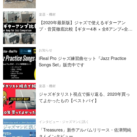
楽器・機材
【2020年最新版】ジャズで使えるギターアン
プ・音質徹底比較【ギター4本 × 全8アンプ=全32
パターン】
お知らせ
iReal Pro ジャズ練習曲セット『Jazz Practice
Songs Set』販売中です
楽器・機材
ジャズギタリスト視点で振り返る、2020年買っ
てよかったもの【ベストバイ】
インタビュー - ジャズマンに訊く
「Treasures」新作アルバムリリース・佐津間純
さんインタビュー