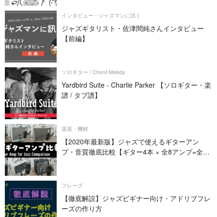
インタビュー - ジャズマンに訊く
ジャズギタリスト・佐津間純さんインタビュー
【前編】
ソロギター / Chord Melody
Yardbird Suite - Charlie Parker 【ソロギター・楽
譜 / タブ譜】
楽器・機材
【2020年最新版】ジャズで使えるギターアン
プ・音質徹底比較【ギター4本 × 全8アンプ=全32
パターン】
フレーズ
【徹底解説】ジャズビギナー向け・アドリブフレ
ーズの作り方