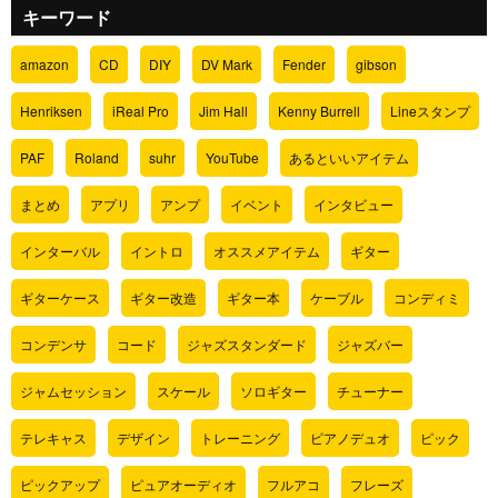
キーワード
amazon
CD
DIY
DV Mark
Fender
gibson
Henriksen
iReal Pro
Jim Hall
Kenny Burrell
Lineスタンプ
PAF
Roland
suhr
YouTube
あるといいアイテム
まとめ
アプリ
アンプ
イベント
インタビュー
インターバル
イントロ
オススメアイテム
ギター
ギターケース
ギター改造
ギター本
ケーブル
コンディミ
コンデンサ
コード
ジャズスタンダード
ジャズバー
ジャムセッション
スケール
ソロギター
チューナー
テレキャス
デザイン
トレーニング
ピアノデュオ
ピック
ピックアップ
ピュアオーディオ
フルアコ
フレーズ