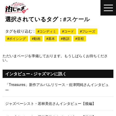
選択されているタグ :
#スケール
タグを絞り込む :
#コンディミ
#コード
#フレーズ
#ボイシング
#動画
#基本
#教訓
#音程
ただいまページを準備しております。もうしばらくお待ちくださ
い。
インタビュー - ジャズマンに訊く
「Treasures」新作アルバムリリース・佐津間純さんインタビュ
ー
ジャズベーシスト・若林美佐さんインタビュー【後編】