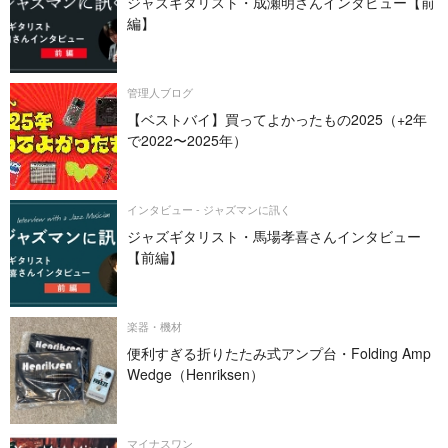
ジャズギタリスト・成瀬明さんインタビュー【前
編】
管理人ブログ
【ベストバイ】買ってよかったもの2025（+2年
で2022〜2025年）
インタビュー - ジャズマンに訊く
ジャズギタリスト・馬場孝喜さんインタビュー
【前編】
楽器・機材
便利すぎる折りたたみ式アンプ台・Folding Amp
Wedge（Henriksen）
マイナスワン