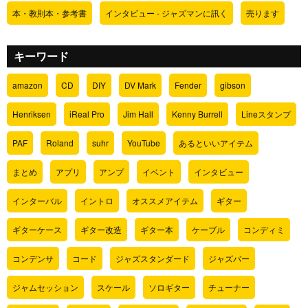
本・教則本・参考書
インタビュー - ジャズマンに訊く
売ります
キーワード
amazon
CD
DIY
DV Mark
Fender
gibson
Henriksen
iReal Pro
Jim Hall
Kenny Burrell
Lineスタンプ
PAF
Roland
suhr
YouTube
あるといいアイテム
まとめ
アプリ
アンプ
イベント
インタビュー
インターバル
イントロ
オススメアイテム
ギター
ギターケース
ギター改造
ギター本
ケーブル
コンディミ
コンデンサ
コード
ジャズスタンダード
ジャズバー
ジャムセッション
スケール
ソロギター
チューナー