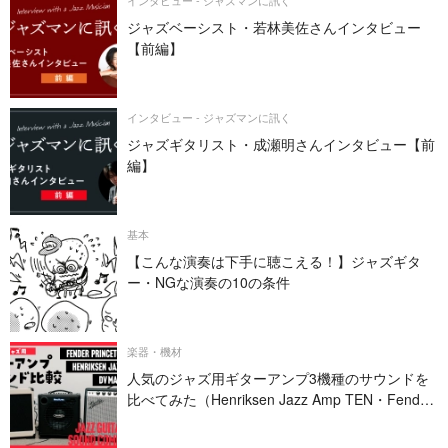
インタビュー - ジャズマンに訊く
ジャズベーシスト・若林美佐さんインタビュー
【前編】
インタビュー - ジャズマンに訊く
ジャズギタリスト・成瀬明さんインタビュー【前
編】
基本
【こんな演奏は下手に聴こえる！】ジャズギタ
ー・NGな演奏の10の条件
楽器・機材
人気のジャズ用ギターアンプ3機種のサウンドを
比べてみた（Henriksen Jazz Amp TEN・Fender
PRINCETON REVERB・DV MARK JAZZ 12）