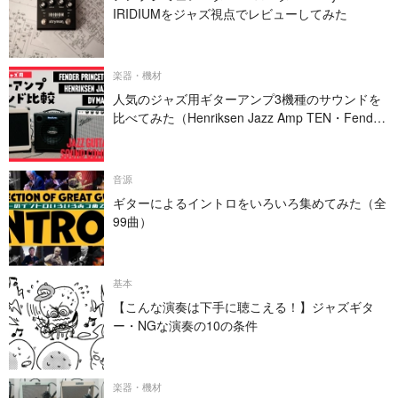
IRIDIUMをジャズ視点でレビューしてみた
楽器・機材
人気のジャズ用ギターアンプ3機種のサウンドを
比べてみた（Henriksen Jazz Amp TEN・Fender
PRINCETON REVERB・DV MARK JAZZ 12）
音源
ギターによるイントロをいろいろ集めてみた（全
99曲）
基本
【こんな演奏は下手に聴こえる！】ジャズギタ
ー・NGな演奏の10の条件
楽器・機材