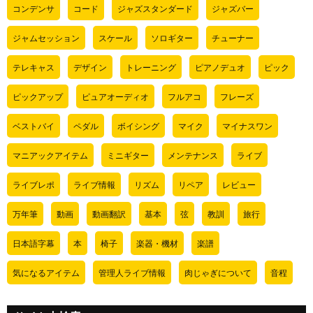
コンデンサ
コード
ジャズスタンダード
ジャズバー
ジャムセッション
スケール
ソロギター
チューナー
テレキャス
デザイン
トレーニング
ピアノデュオ
ピック
ピックアップ
ピュアオーディオ
フルアコ
フレーズ
ベストバイ
ペダル
ボイシング
マイク
マイナスワン
マニアックアイテム
ミニギター
メンテナンス
ライブ
ライブレポ
ライブ情報
リズム
リペア
レビュー
万年筆
動画
動画翻訳
基本
弦
教訓
旅行
日本語字幕
本
椅子
楽器・機材
楽譜
気になるアイテム
管理人ライブ情報
肉じゃぎについて
音程