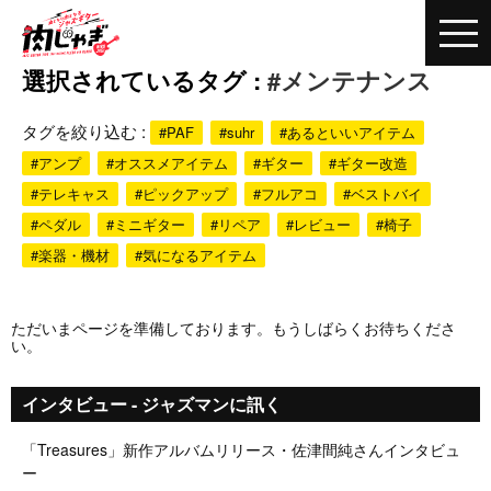
選択されているタグ :
#メンテナンス
タグを絞り込む :
#PAF
#suhr
#あるといいアイテム
#アンプ
#オススメアイテム
#ギター
#ギター改造
#テレキャス
#ピックアップ
#フルアコ
#ベストバイ
#ペダル
#ミニギター
#リペア
#レビュー
#椅子
#楽器・機材
#気になるアイテム
ただいまページを準備しております。もうしばらくお待ちくださ
い。
インタビュー - ジャズマンに訊く
「Treasures」新作アルバムリリース・佐津間純さんインタビュ
ー