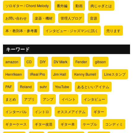
ソロギター / Chord Melody
番外編
動画
肉じゃぎとは
お問い合わせ
楽器・機材
管理人ブログ
音源
本・教則本・参考書
インタビュー - ジャズマンに訊く
売ります
キーワード
amazon
CD
DIY
DV Mark
Fender
gibson
Henriksen
iReal Pro
Jim Hall
Kenny Burrell
Lineスタンプ
PAF
Roland
suhr
YouTube
あるといいアイテム
まとめ
アプリ
アンプ
イベント
インタビュー
インターバル
イントロ
オススメアイテム
ギター
ギターケース
ギター改造
ギター本
ケーブル
コンディミ