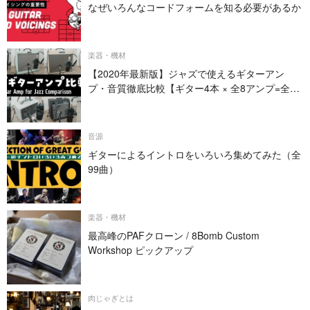
なぜいろんなコードフォームを知る必要があるか
楽器・機材
【2020年最新版】ジャズで使えるギターアン
プ・音質徹底比較【ギター4本 × 全8アンプ=全32
パターン】
音源
ギターによるイントロをいろいろ集めてみた（全
99曲）
楽器・機材
最高峰のPAFクローン / 8Bomb Custom
Workshop ピックアップ
肉じゃぎとは