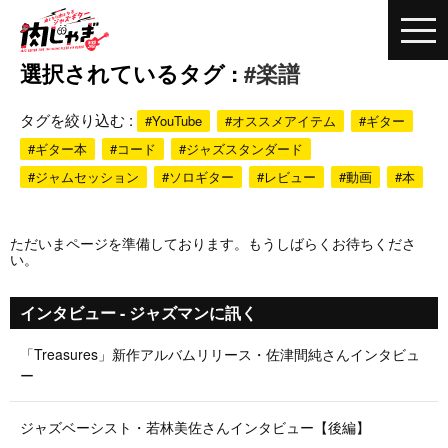
選択されているタグ :
#楽譜
タグを絞り込む :
#YouTube
#オススメアイテム
#ギター
#ギター本
#コード
#ジャズスタンダード
#ジャムセッション
#ソロギター
#レビュー
#動画
#本
ただいまページを準備しております。もうしばらくお待ちくださ
い。
インタビュー - ジャズマンに訊く
「Treasures」新作アルバムリリース・佐津間純さんインタビュ
ー
ジャズベーシスト・若林美佐さんインタビュー【後編】