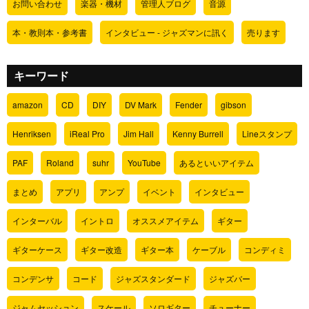
お問い合わせ
楽器・機材
管理人ブログ
音源
本・教則本・参考書
インタビュー - ジャズマンに訊く
売ります
キーワード
amazon
CD
DIY
DV Mark
Fender
gibson
Henriksen
iReal Pro
Jim Hall
Kenny Burrell
Lineスタンプ
PAF
Roland
suhr
YouTube
あるといいアイテム
まとめ
アプリ
アンプ
イベント
インタビュー
インターバル
イントロ
オススメアイテム
ギター
ギターケース
ギター改造
ギター本
ケーブル
コンディミ
コンデンサ
コード
ジャズスタンダード
ジャズバー
ジャムセッション
スケール
ソロギター
チューナー