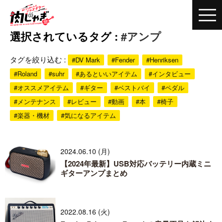
選択されているタグ :
#アンプ
タグを絞り込む :
#DV Mark
#Fender
#Henriksen
#Roland
#suhr
#あるといいアイテム
#インタビュー
#オススメアイテム
#ギター
#ベストバイ
#ペダル
#メンテナンス
#レビュー
#動画
#本
#椅子
#楽器・機材
#気になるアイテム
2024.06.10 (月)
【2024年最新】USB対応バッテリー内蔵ミニ
ギターアンプまとめ
2022.08.16 (火)