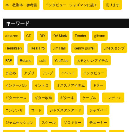
本・教則本・参考書
インタビュー - ジャズマンに訊く
売ります
キーワード
amazon
CD
DIY
DV Mark
Fender
gibson
Henriksen
iReal Pro
Jim Hall
Kenny Burrell
Lineスタンプ
PAF
Roland
suhr
YouTube
あるといいアイテム
まとめ
アプリ
アンプ
イベント
インタビュー
インターバル
イントロ
オススメアイテム
ギター
ギターケース
ギター改造
ギター本
ケーブル
コンディミ
コンデンサ
コード
ジャズスタンダード
ジャズバー
ジャムセッション
スケール
ソロギター
チューナー