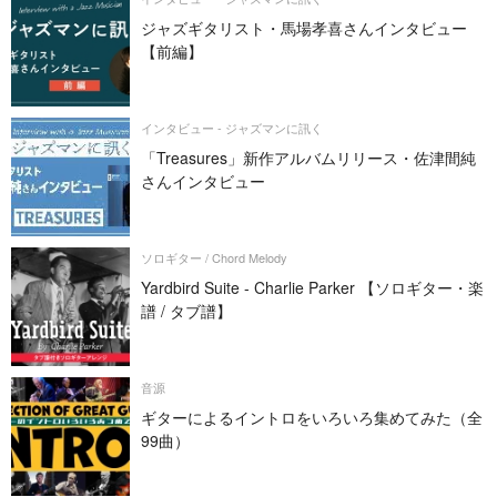
ジャズギタリスト・馬場孝喜さんインタビュー
【前編】
インタビュー - ジャズマンに訊く
「Treasures」新作アルバムリリース・佐津間純
さんインタビュー
ソロギター / Chord Melody
Yardbird Suite - Charlie Parker 【ソロギター・楽
譜 / タブ譜】
音源
ギターによるイントロをいろいろ集めてみた（全
99曲）