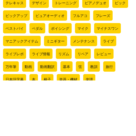
テレキャス
デザイン
トレーニング
ピアノデュオ
ピック
ピックアップ
ピュアオーディオ
フルアコ
フレーズ
ベストバイ
ペダル
ボイシング
マイク
マイナスワン
マニアックアイテム
ミニギター
メンテナンス
ライブ
ライブレポ
ライブ情報
リズム
リペア
レビュー
万年筆
動画
動画翻訳
基本
弦
教訓
旅行
日本語字幕
本
椅子
楽器・機材
楽譜
気になるアイテム
管理人ライブ情報
肉じゃぎについて
音程
サイト内検索
検