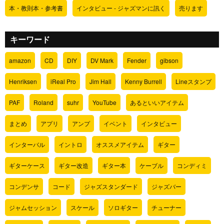
本・教則本・参考書
インタビュー - ジャズマンに訊く
売ります
キーワード
amazon
CD
DIY
DV Mark
Fender
gibson
Henriksen
iReal Pro
Jim Hall
Kenny Burrell
Lineスタンプ
PAF
Roland
suhr
YouTube
あるといいアイテム
まとめ
アプリ
アンプ
イベント
インタビュー
インターバル
イントロ
オススメアイテム
ギター
ギターケース
ギター改造
ギター本
ケーブル
コンディミ
コンデンサ
コード
ジャズスタンダード
ジャズバー
ジャムセッション
スケール
ソロギター
チューナー