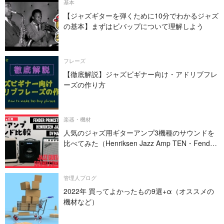
基本
【ジャズギターを弾くために10分でわかるジャズ
の基本】まずはビバップについて理解しよう
フレーズ
【徹底解説】ジャズビギナー向け・アドリブフレ
ーズの作り方
楽器・機材
人気のジャズ用ギターアンプ3機種のサウンドを
比べてみた（Henriksen Jazz Amp TEN・Fender
PRINCETON REVERB・DV MARK JAZZ 12）
管理人ブログ
2022年 買ってよかったもの9選+α（オススメの
機材など）