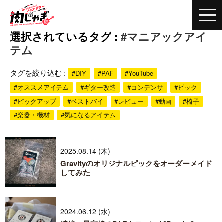
選択されているタグ :
#マニアックアイ
テム
タグを絞り込む :
#DIY
#PAF
#YouTube
#オススメアイテム
#ギター改造
#コンデンサ
#ピック
#ピックアップ
#ベストバイ
#レビュー
#動画
#椅子
#楽器・機材
#気になるアイテム
2025.08.14 (木)
Gravityのオリジナルピックをオーダーメイド
してみた
2024.06.12 (水)