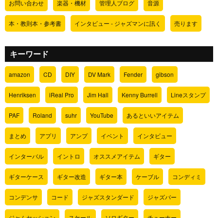
お問い合わせ
楽器・機材
管理人ブログ
音源
本・教則本・参考書
インタビュー - ジャズマンに訊く
売ります
キーワード
amazon
CD
DIY
DV Mark
Fender
gibson
Henriksen
iReal Pro
Jim Hall
Kenny Burrell
Lineスタンプ
PAF
Roland
suhr
YouTube
あるといいアイテム
まとめ
アプリ
アンプ
イベント
インタビュー
インターバル
イントロ
オススメアイテム
ギター
ギターケース
ギター改造
ギター本
ケーブル
コンディミ
コンデンサ
コード
ジャズスタンダード
ジャズバー
ジャムセッション
スケール
ソロギター
チューナー