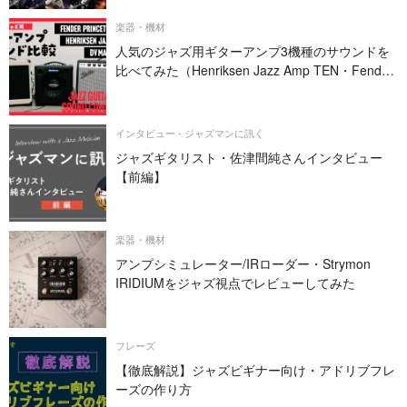
楽器・機材
人気のジャズ用ギターアンプ3機種のサウンドを
比べてみた（Henriksen Jazz Amp TEN・Fender
PRINCETON REVERB・DV MARK JAZZ 12）
インタビュー - ジャズマンに訊く
ジャズギタリスト・佐津間純さんインタビュー
【前編】
楽器・機材
アンプシミュレーター/IRローダー・Strymon
IRIDIUMをジャズ視点でレビューしてみた
フレーズ
【徹底解説】ジャズビギナー向け・アドリブフレ
ーズの作り方