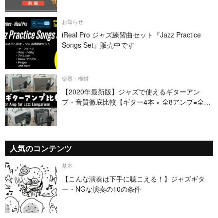
お知らせ
iReal Pro ジャズ練習曲セット『Jazz Practice
Songs Set』販売中です
楽器・機材
【2020年最新版】ジャズで使えるギターアン
プ・音質徹底比較【ギター4本 × 全8アンプ=全32
パターン】
人気のコンテンツ
基本
【こんな演奏は下手に聴こえる！】ジャズギタ
ー・NGな演奏の10の条件