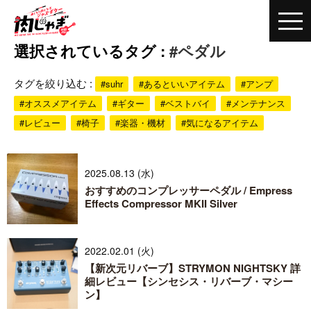
選択されているタグ :
#ペダル
タグを絞り込む :
#suhr
#あるといいアイテム
#アンプ
#オススメアイテム
#ギター
#ベストバイ
#メンテナンス
#レビュー
#椅子
#楽器・機材
#気になるアイテム
2025.08.13 (水)
おすすめのコンプレッサーペダル / Empress
Effects Compressor MKII Silver
2022.02.01 (火)
【新次元リバーブ】STRYMON NIGHTSKY 詳
細レビュー【シンセシス・リバーブ・マシー
ン】