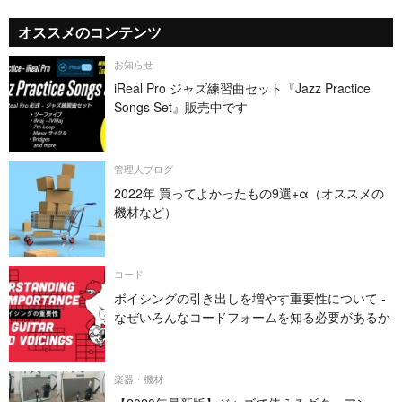
オススメのコンテンツ
お知らせ
iReal Pro ジャズ練習曲セット『Jazz Practice
Songs Set』販売中です
管理人ブログ
2022年 買ってよかったもの9選+α（オススメの
機材など）
コード
ボイシングの引き出しを増やす重要性について -
なぜいろんなコードフォームを知る必要があるか
楽器・機材