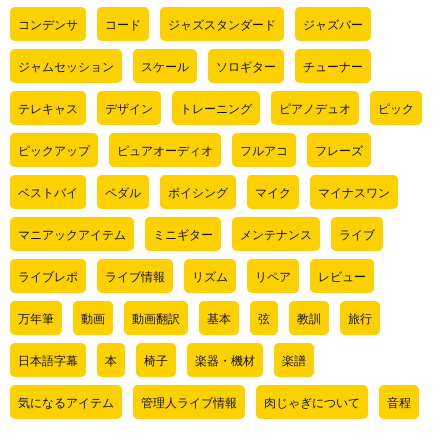
コンデンサ
コード
ジャズスタンダード
ジャズバー
ジャムセッション
スケール
ソロギター
チューナー
テレキャス
デザイン
トレーニング
ピアノデュオ
ピック
ピックアップ
ピュアオーディオ
フルアコ
フレーズ
ベストバイ
ペダル
ボイシング
マイク
マイナスワン
マニアックアイテム
ミニギター
メンテナンス
ライブ
ライブレポ
ライブ情報
リズム
リペア
レビュー
万年筆
動画
動画翻訳
基本
弦
教訓
旅行
日本語字幕
本
椅子
楽器・機材
楽譜
気になるアイテム
管理人ライブ情報
肉じゃぎについて
音程