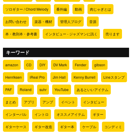
ソロギター / Chord Melody
番外編
動画
肉じゃぎとは
お問い合わせ
楽器・機材
管理人ブログ
音源
本・教則本・参考書
インタビュー - ジャズマンに訊く
売ります
キーワード
amazon
CD
DIY
DV Mark
Fender
gibson
Henriksen
iReal Pro
Jim Hall
Kenny Burrell
Lineスタンプ
PAF
Roland
suhr
YouTube
あるといいアイテム
まとめ
アプリ
アンプ
イベント
インタビュー
インターバル
イントロ
オススメアイテム
ギター
ギターケース
ギター改造
ギター本
ケーブル
コンディミ