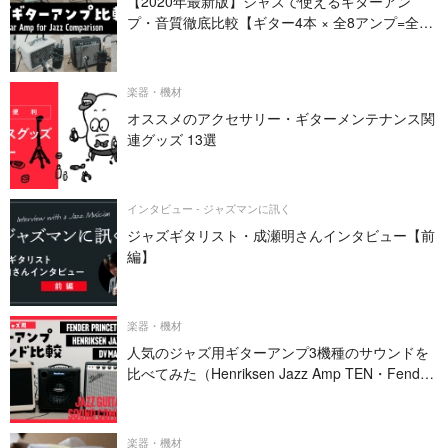
【2020年最新版】ジャズで使えるギターアン
プ・音質徹底比較【ギター4本 × 全8アンプ=全32
パターン】
楽器・機材
オススメのアクセサリー・ギターメンテナンス関
連グッズ 13選
インタビュー - ジャズマンに訊く
ジャズギタリスト・成瀬明さんインタビュー【前
編】
楽器・機材
人気のジャズ用ギターアンプ3機種のサウンドを
比べてみた（Henriksen Jazz Amp TEN・Fender
PRINCETON REVERB・DV MARK JAZZ 12）
楽器・機材