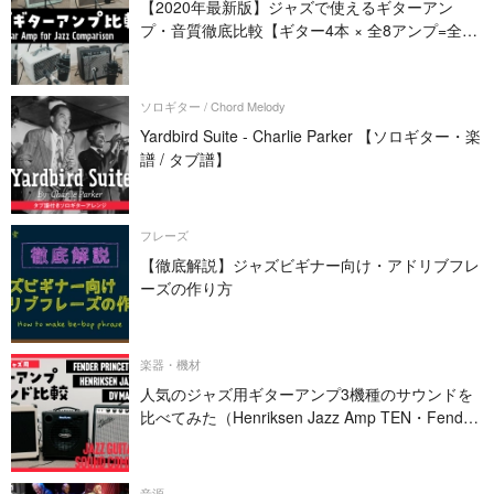
【2020年最新版】ジャズで使えるギターアン
プ・音質徹底比較【ギター4本 × 全8アンプ=全32
パターン】
ソロギター / Chord Melody
Yardbird Suite - Charlie Parker 【ソロギター・楽
譜 / タブ譜】
フレーズ
【徹底解説】ジャズビギナー向け・アドリブフレ
ーズの作り方
楽器・機材
人気のジャズ用ギターアンプ3機種のサウンドを
比べてみた（Henriksen Jazz Amp TEN・Fender
PRINCETON REVERB・DV MARK JAZZ 12）
音源