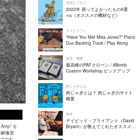
管理人ブログ
2022年 買ってよかったもの9選
+α（オススメの機材など）
マイナスワン
"Have You Met Miss Jones?" Piano
Duo Backing Track / Play Along
楽器・機材
最高峰のPAFクローン / 8Bomb
Custom Workshop ピックアップ
肉じゃぎとは
肉じゃぎとは？ 肉じゃぎのサイト
概要
基本
デイビッド・ブライアント（David
mp” を
Bryant）が教えてくれたオススメの
リズムトレーニング方法
する解像度
プです。