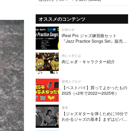
オススメのコンテンツ
お知らせ
iReal Pro ジャズ練習曲セット
『Jazz Practice Songs Set』販売中
です
肉じゃぎとは
肉じゃぎ・キャラクター紹介
管理人ブログ
【ベストバイ】買ってよかったもの
2025（+2年で2022〜2025年）
基本
【ジャズギターを弾くために10分で
わかるジャズの基本】まずはビバッ
プについて理解しよう