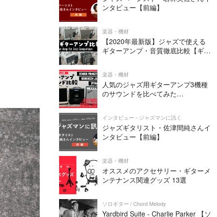
ンタビュー【前編】
楽器・機材
【2020年最新版】ジャズで使える
ギターアンプ・音質徹底比較【ギタ
ー4本 × 全8アンプ=全32パターン】
楽器・機材
人気のジャズ用ギターアンプ3機種
のサウンドを比べてみた
（Henriksen Jazz Amp TEN・
Fender PRINCETON REVERB・DV
インタビュー - ジャズマンに訊く
MARK JAZZ 12）
ジャズギタリスト・佐津間純さんイ
ンタビュー【前編】
楽器・機材
オススメのアクセサリー・ギターメ
ンテナンス関連グッズ 13選
ソロギター / Chord Melody
Yardbird Suite - Charlie Parker 【ソ