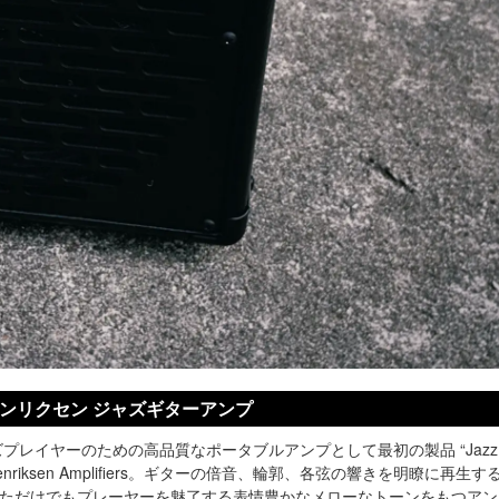
en ヘンリクセン ジャズギターアンプ
ズプレイヤーのための高品質なポータブルアンプとして最初の製品 “Jazz A
nriksen Amplifiers。ギターの倍音、輪郭、各弦の響きを明瞭に再生
ただけでもプレーヤーを魅了する表情豊かなメローなトーンをもつアン