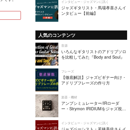
インタビュー - ジャズマンに訊く
ジャズギタリスト・馬場孝喜さんイ
ンタビュー【前編】
人気のコンテンツ
音源
いろんなギタリストのアドリブソロ
を比較してみた『Body and Soul』
フレーズ
【徹底解説】ジャズビギナー向け・
アドリブフレーズの作り方
楽器・機材
アンプシミュレーター/IRローダ
ー・Strymon IRIDIUMをジャズ視点
でレビューしてみた
インタビュー - ジャズマンに訊く
ジャズベーシスト・若林美佐さんイ