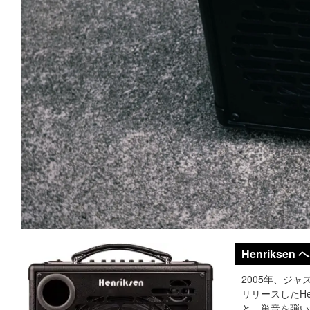
Henriks
2005年、ジャ
リリースしたHe
と、単音を弾い