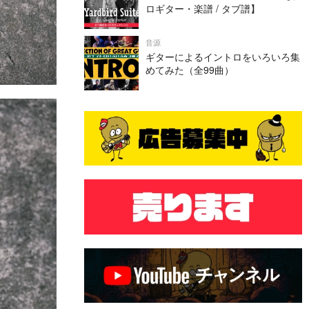
ロギター・楽譜 / タブ譜】
音源
ギターによるイントロをいろいろ集
めてみた（全99曲）