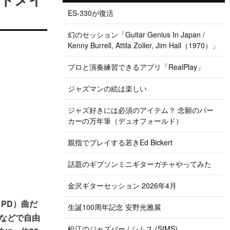
ES-330が復活
幻のセッション「Guitar Genius In Japan /
Kenny Burrell, Attila Zoller, Jim Hall（1970）」
プロと演奏練習できるアプリ「RealPlay」
ジャズマンの絵は楽しい
ジャズ好きには必須のアイテム？ 念願のパー
カーの万年筆（デュオフォールド）
親指でプレイする若きEd Bickert
話題のギブソンミニギターガチャやってみた
金沢ギターセッション 2026年4月
PD）曲だ
生誕100周年記念 安野光雅展
などで自由
松江のジャズバー / シムス (SIMS)