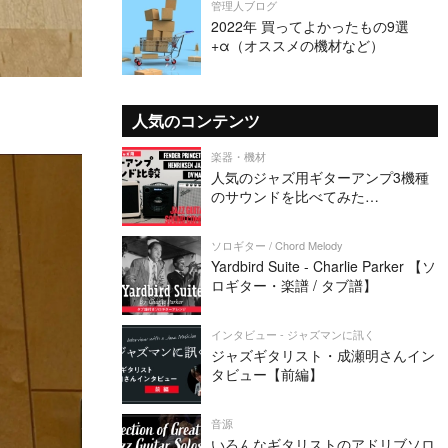
管理人ブログ
2022年 買ってよかったもの9選
+α（オススメの機材など）
人気のコンテンツ
楽器・機材
人気のジャズ用ギターアンプ3機種
のサウンドを比べてみた
（Henriksen Jazz Amp TEN・
Fender PRINCETON REVERB・DV
ソロギター / Chord Melody
MARK JAZZ 12）
Yardbird Suite - Charlie Parker 【ソ
ロギター・楽譜 / タブ譜】
インタビュー - ジャズマンに訊く
ジャズギタリスト・成瀬明さんイン
タビュー【前編】
音源
いろんなギタリストのアドリブソロ