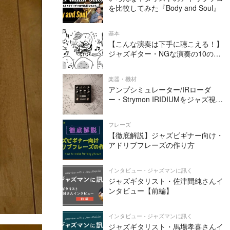
を比較してみた『Body and Soul』
基本
【こんな演奏は下手に聴こえる！】
ジャズギター・NGな演奏の10の条
件
楽器・機材
アンプシミュレーター/IRローダ
ー・Strymon IRIDIUMをジャズ視点
でレビューしてみた
フレーズ
【徹底解説】ジャズビギナー向け・
アドリブフレーズの作り方
インタビュー - ジャズマンに訊く
ジャズギタリスト・佐津間純さんイ
ンタビュー【前編】
インタビュー - ジャズマンに訊く
ジャズギタリスト・馬場孝喜さんイ