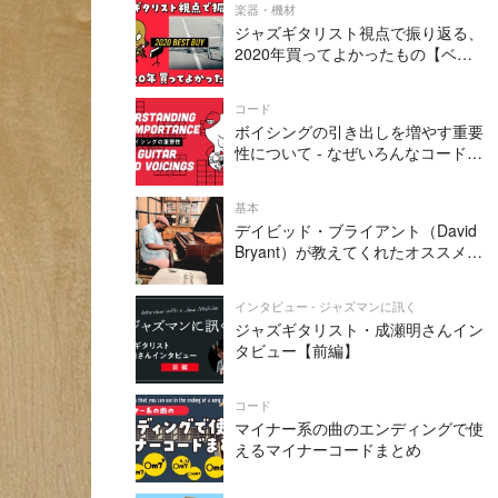
楽器・機材
ジャズギタリスト視点で振り返る、
2020年買ってよかったもの【ベス
トバイ】
コード
ボイシングの引き出しを増やす重要
性について - なぜいろんなコードフ
ォームを知る必要があるか
基本
デイビッド・ブライアント（David
Bryant）が教えてくれたオススメの
リズムトレーニング方法
インタビュー - ジャズマンに訊く
ジャズギタリスト・成瀬明さんイン
タビュー【前編】
コード
マイナー系の曲のエンディングで使
えるマイナーコードまとめ